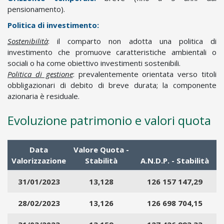
n
pensionamento).
e
c
Politica di investimento:
e
Sostenibilità
: il comparto non adotta una politica di
s
investimento che promuove caratteristiche ambientali o
s
sociali o ha come obiettivo investimenti sostenibili.
a
Politica di gestione
: prevalentemente orientata verso titoli
r
obbligazionari di debito di breve durata; la componente
i
azionaria è residuale.
o
i
Evoluzione patrimonio e valori quota
n
s
e
Data
Valore Quota -
r
Valorizzazione
Stabilità
A.N.D.P. - Stabilità
i
r
31/01/2023
13,128
126 157 147,29
e
i
28/02/2023
13,126
126 698 704,15
d
a