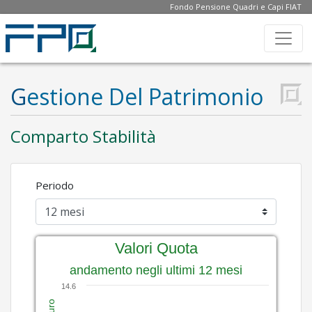
Fondo Pensione Quadri e Capi FIAT
A
R
Gestione Del Patrimonio
E
A
Comparto Stabilità
R
I
Periodo
S
E
Valori Quota
R
andamento negli ultimi 12 mesi
V
14.6