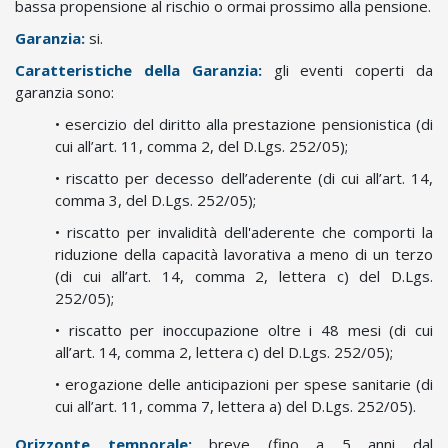
bassa propensione al rischio o ormai prossimo alla pensione.
e
g
Garanzia:
si.
l
Caratteristiche della Garanzia:
gli eventi coperti da
i
garanzia sono:
i
s
• esercizio del diritto alla prestazione pensionistica (di
c
cui all’art. 11, comma 2, del D.Lgs. 252/05);
r
• riscatto per decesso dell’aderente (di cui all’art. 14,
i
comma 3, del D.Lgs. 252/05);
t
t
• riscatto per invalidità dell'aderente che comporti la
i
riduzione della capacità lavorativa a meno di un terzo
a
(di cui all’art. 14, comma 2, lettera c) del D.Lgs.
l
252/05);
F
• riscatto per inoccupazione oltre i 48 mesi (di cui
o
all’art. 14, comma 2, lettera c) del D.Lgs. 252/05);
n
• erogazione delle anticipazioni per spese sanitarie (di
d
cui all’art. 11, comma 7, lettera a) del D.Lgs. 252/05).
o
è
Orizzonte temporale:
breve (fino a 5 anni dal