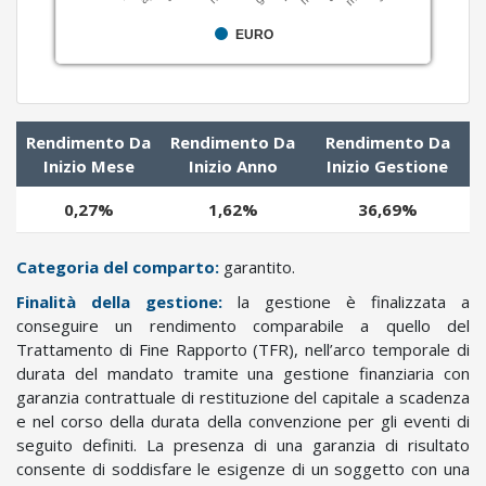
o
EURO
s
i
z
i
o
Rendimento Da
Rendimento Da
Rendimento Da
n
Inizio Mese
Inizio Anno
Inizio Gestione
i
0,27%
1,62%
36,69%
i
n
d
Categoria del comparto:
garantito.
i
Finalità della gestione:
la gestione è finalizzata a
v
conseguire un rendimento comparabile a quello del
i
Trattamento di Fine Rapporto (TFR), nell’arco temporale di
d
durata del mandato tramite una gestione finanziaria con
u
garanzia contrattuale di restituzione del capitale a scadenza
a
e nel corso della durata della convenzione per gli eventi di
l
seguito definiti. La presenza di una garanzia di risultato
i
consente di soddisfare le esigenze di un soggetto con una
d