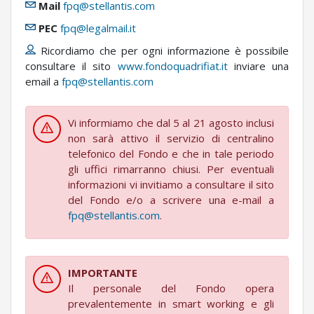
A
Mail
fpq@stellantis.com
T
PEC
fpq@legalmail.it
A
Ricordiamo che per ogni informazione è possibile
consultare il sito
www.fondoquadrifiat.it
inviare una
email a
P
fpq@stellantis.com
e
r
Vi informiamo che dal 5 al 21 agosto inclusi
a
non sarà attivo il servizio di centralino
c
telefonico del Fondo e che in tale periodo
c
gli uffici rimarranno chiusi. Per eventuali
e
informazioni vi invitiamo a consultare il sito
d
del Fondo e/o a scrivere una e-mail a
e
fpq@stellantis.com
.
r
e
a
l
IMPORTANTE
l
Il personale del Fondo opera
e
prevalentemente in smart working e gli
p