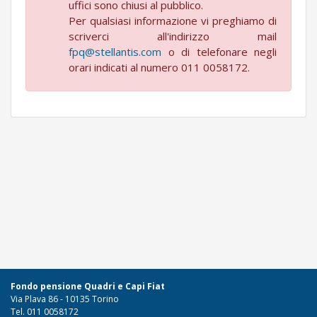
uffici sono chiusi al pubblico.
o
Per qualsiasi informazione vi preghiamo di
s
scriverci all'indirizzo mail
i
fpq@stellantis.com
o di telefonare negli
z
orari indicati al numero 011 0058172.
i
o
n
i
i
n
d
i
v
i
d
u
a
l
Fondo pensione Quadri e Capi Fiat
i
Via Plava 86 - 10135 Torino
d
Tel. 011 0058172