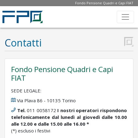
Fondo Pensione Quadri e Capi FIAT
A
R
Contatti
E
A
R
Fondo Pensione Quadri e Capi
FIAT
I
S
SEDE LEGALE:
E
Via Plava 86 - 10135 Torino
Tel.
011 0058172
I nostri operatori rispondono
R
telefonicamente dal lunedì al giovedì dalle 10.00
V
alle 12.00 e dalle 15.00 alle 16.00 *
(*) escluso i festivi